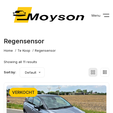
Menu
Regensensor
Home
Te Koop
Regensensor
Showing all 11 results
Sort by:
Default
VERKOCHT