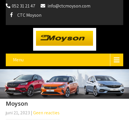
052 31 21 47
info@ctcmoyson.com
CTC Moyson
Menu
Moyson
juni 21, 2023
|
Geen reacties