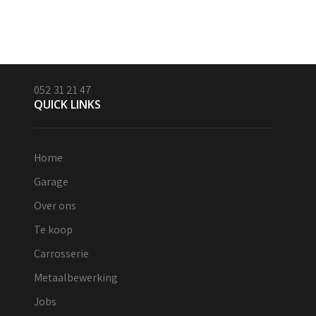
052 31 21 47
QUICK LINKS
Home
Garage
Over ons
Te koop
Carrosserie
Metaalbewerking
Jobs