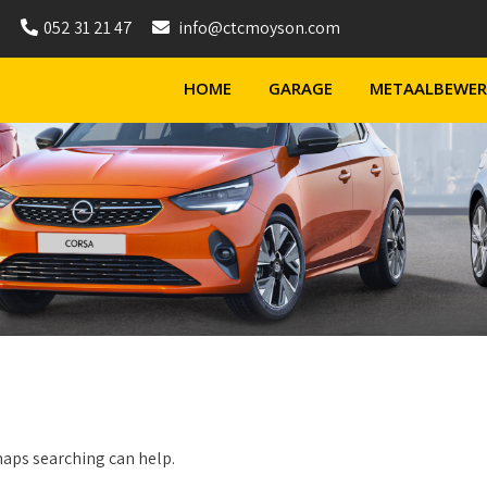
052 31 21 47
info@ctcmoyson.com
HOME
GARAGE
METAALBEWER
rhaps searching can help.